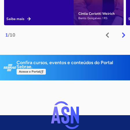
Cíntia Ceriotti Weirich
Bento Gonçalves / RS
Saiba mais
1
/10
Confira cursos, eventos e conteúdos do Portal
Sebrae.
Acesse o Portal