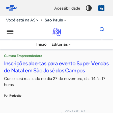
Fale
Acessibilidade
conosco
0
acessibilidade
9
São Paulo
Você está na ASN
Dados
para
busca
Agência
Início
Editorias
Palavra
Sebrae
chave
de
Cultura Empreendedora
Inscrições abertas para evento Super Vendas
Notícias
de Natal em São José dos Campos
Curso será realizado no dia 27 de novembro, das 14 às 17
horas
Por
Redação
COMPARTILHE