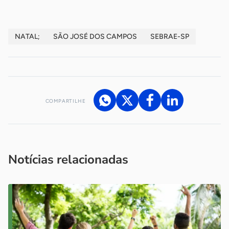
NATAL;
SÃO JOSÉ DOS CAMPOS
SEBRAE-SP
COMPARTILHE
Acesse nossos canais de atendimento
Ficou com alguma dúvida?
.
Se
você é um profissional da imprensa, entre em contato pelo
imprensa@sebrae.com.br
fale com a ASN em cada UF
ou
Notícias relacionadas