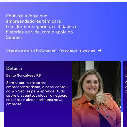
Conheça a força que
empreendedores têm para
transformar negócios, realidades e
histórias de vida, com o apoio do
Sebrae.
Veja essa e mais histórias em Personagens Sebrae
Delucci
Bento Gonçalves / RS
L
Sem saber muito sobre
empreendedorismo, o casal contou
com o Sebrae para aprender tudo
sobre o assunto, colocar o negócio
nos eixos e ainda abrir uma nova
empresa