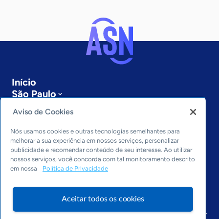
Início
São Paulo
Sobre a ASN
Aviso de Cookies
Últimas notícias
Entre em contato
Nós usamos cookies e outras tecnologias semelhantes para
Editorias
melhorar a sua experiência em nossos serviços, personalizar
publicidade e recomendar conteúdo de seu interesse. Ao utilizar
Economia & Política
nossos serviços, você concorda com tal monitoramento descrito
em nossa
Política de Privacidade
Inovação & Tecnologia
Cultura empreendedora
Dados
Aceitar todos os cookies
Arquivo