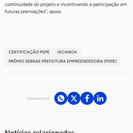
continuidade do projeto e incentivando a participação em
futuras premiações”, apoia.
-
CERTIFICAÇÃO PSPE
IACANGA
PRÊMIO SEBRAE PREFEITURA EMPREENDEDORA (PSPE)
COMPARTILHE
Acesse nossos canais de atendimento
Ficou com alguma dúvida?
.
Se
você é um profissional da imprensa, entre em contato pelo
imprensa@sebrae.com.br
fale com a ASN em cada UF
ou
Notícias relacionadas