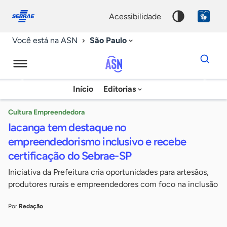
Fale
Acessibilidade
conosco
0
acessibilidade
9
São Paulo
Você está na ASN
Dados
para
busca
Agência
Início
Editorias
Palavra
Sebrae
chave
de
Cultura Empreendedora
Iacanga tem destaque no
Notícias
empreendedorismo inclusivo e recebe
certificação do Sebrae-SP
Iniciativa da Prefeitura cria oportunidades para artesãos,
produtores rurais e empreendedores com foco na inclusão
Por
Redação