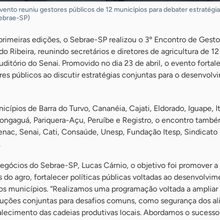
ento reuniu gestores públicos de 12 municípios para debater estratégi
ebrae-SP)
primeiras edições, o Sebrae-SP realizou o 3º Encontro de Gesto
o Ribeira, reunindo secretários e diretores de agricultura de 12
uditório do Senai. Promovido no dia 23 de abril, o evento fortal
res públicos ao discutir estratégias conjuntas para o desenvol
ípios de Barra do Turvo, Cananéia, Cajati, Eldorado, Iguape, Ita
Mongaguá, Pariquera-Açu, Peruíbe e Registro, o encontro tamb
nac, Senai, Cati, Consaúde, Unesp, Fundação Itesp, Sindicato 
.
egócios do Sebrae-SP, Lucas Cárnio, o objetivo foi promover a
 do agro, fortalecer políticas públicas voltadas ao desenvolvime
 os municípios. “Realizamos uma programação voltada a ampliar 
oluções conjuntas para desafios comuns, como segurança dos al
alecimento das cadeias produtivas locais. Abordamos o sucesso