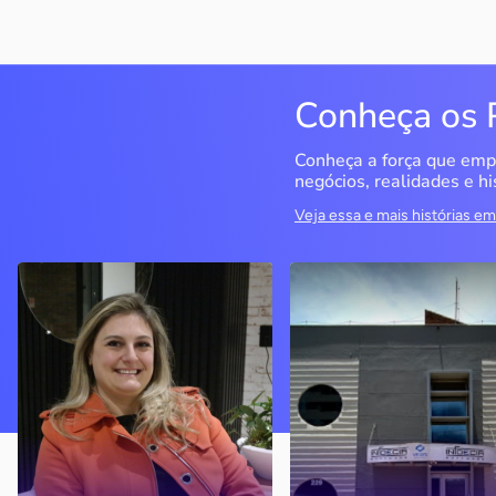
Conheça os 
Conheça a força que emp
negócios, realidades e hi
Veja essa e mais histórias 
Delucci
Infoecia Software
Ltda
Bento Gonçalves / RS
Londrina / PR
Sem saber muito sobre
empreendedorismo, o casal
Com mais de 20 anos de
contou com o Sebrae para
mercado, o empresário
aprender tudo sobre o
contou com o Sebrae para
assunto, colocar o negócio
crescimento do negócio
nos eixos e ainda abrir uma
nova empresa