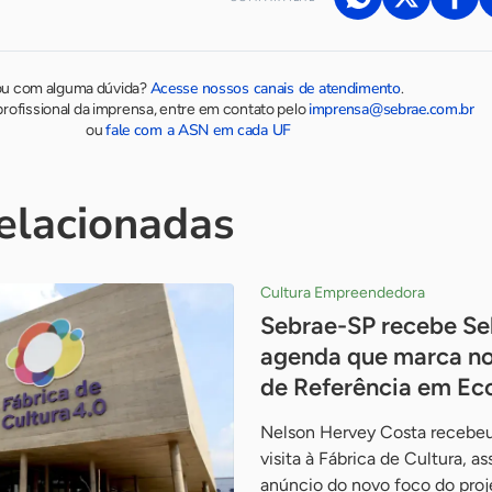
Acesse nossos canais de atendimento
ou com alguma dúvida?
.
imprensa@sebrae.com.br
rofissional da imprensa, entre em contato pelo
fale com a ASN em cada UF
ou
relacionadas
Cultura Empreendedora
Sebrae-SP recebe Se
agenda que marca no
de Referência em Ec
Nelson Hervey Costa recebeu
visita à Fábrica de Cultura, a
anúncio do novo foco do pro