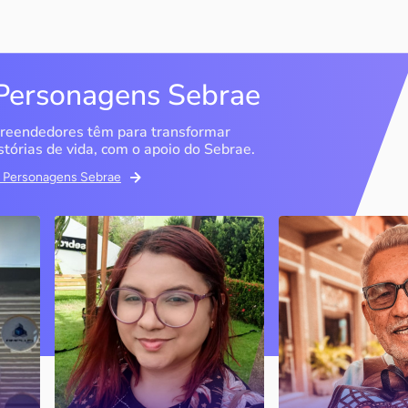
Personagens Sebrae
reendedores têm para transformar
stórias de vida, com o apoio do Sebrae.
em Personagens Sebrae
Memória Ancestral
Espedito Selei
São Luís / MA
Nova Olinda / CE
Ao lado da irmã e com o
Peças criadas pelo
apoio do Sebrae, a Memória
cearense já foram
Ancestral utiliza inteligência
apresentadas em fi
artificial com o objetivo de
novelas, desfiles d
 o
melhorar a qualidade de vida
até em exposições
de pessoas com a doença
internacionais