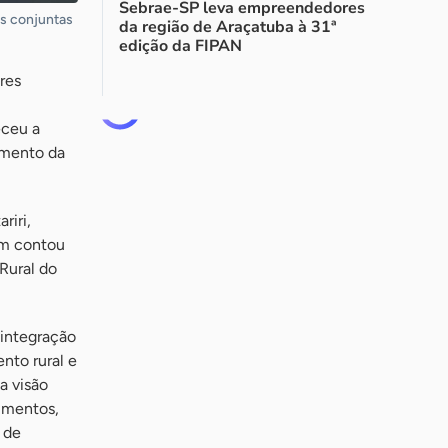
Sebrae-SP leva empreendedores
as conjuntas
da região de Araçatuba à 31ª
edição da FIPAN
res
eceu a
vimento da
riri,
ém contou
Rural do
 integração
nto rural e
a visão
imentos,
 de