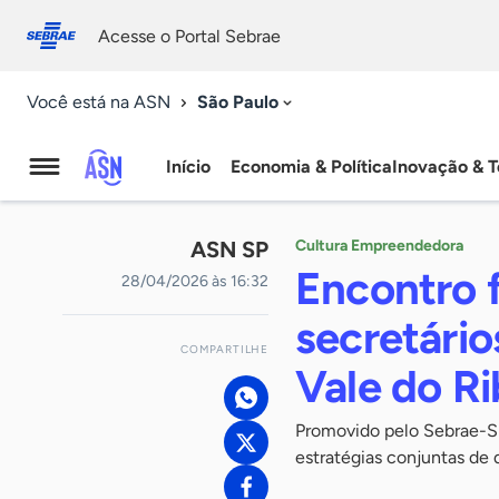
Fale
Acessibilidade
conosco
0
Acesse o Portal Sebrae
9
São Paulo
Você está na ASN
Início
Economia & Política
Inovação & T
Agência
Sebrae
ASN SP
Cultura Empreendedora
de
Encontro f
28/04/2026 às 16:32
Notícias
secretário
COMPARTILHE
Vale do Ri
Promovido pelo Sebrae-SP
estratégias conjuntas de