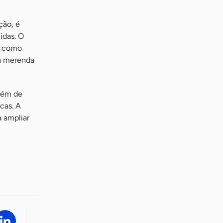
ção, é
idas. O
, como
na merenda
além de
cas. A
a ampliar