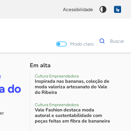
acessibilidade
Dados
Buscar
para
Modo claro
busca
Palavra
chave
Em alta
e
Cultura Empreendedora
Inspirada nas bananas, coleção de
ra do
moda valoriza artesanato do Vale
do Ribeira
Cultura Empreendedora
Vale Fashion destaca moda
er
autoral e sustentabilidade com
peças feitas em fibra de bananeira