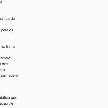
os
ráfica do
 para os
omo Barra
modelo
a dos
nto
sam aderir
M
biliza que
ração de