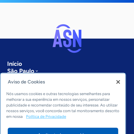
Início
São Paulo
Sobre a ASN
Aviso de Cookies
Últimas notícias
Entre em contato
Nós usamos cookies e outras tecnologias semelhantes para
Editorias
melhorar a sua experiência em nossos serviços, personalizar
publicidade e recomendar conteúdo de seu interesse. Ao utilizar
Economia & Política
nossos serviços, você concorda com tal monitoramento descrito
em nossa
Política de Privacidade
Inovação & Tecnologia
Cultura empreendedora
Dados