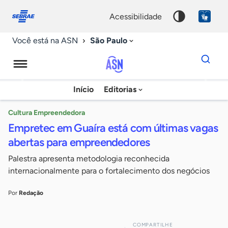
Fale
Acessibilidade
conosco
0
acessibilidade
9
São Paulo
Você está na ASN
Dados
para
busca
Agência
Início
Editorias
Palavra
Sebrae
chave
de
Cultura Empreendedora
Empretec em Guaíra está com últimas vagas
Notícias
abertas para empreendedores
Palestra apresenta metodologia reconhecida
internacionalmente para o fortalecimento dos negócios
Por
Redação
COMPARTILHE