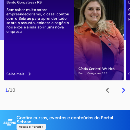
Bento Gonçalves / RS
L
Sem saber muito sobre
empreendedorismo, o casal contou
com o Sebrae para aprender tudo
sobre o assunto, colocar o negócio
nos eixos e ainda abrir uma nova
empresa
Cíntia Ceriotti Weirich
Bento Gonçalves / RS
Saiba mais
1
/10
Confira cursos, eventos e conteúdos do Portal
Sebrae.
Acesse o Portal