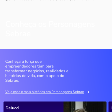
Conheça os Personagens
Sebrae
Conheça a força que
empreendedores têm para
transformar negócios, realidades e
histórias de vida, com o apoio do
Sebrae.
Veja essa e mais histórias em Personagens Sebrae
Delucci