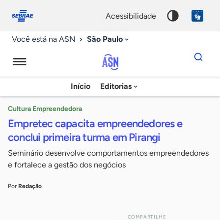
Fale
Acessibilidade
conosco
0
acessibilidade
9
São Paulo
Você está na ASN
Dados
para
busca
Agência
Início
Editorias
Palavra
Sebrae
chave
de
Cultura Empreendedora
Empretec capacita empreendedores e
Notícias
conclui primeira turma em Pirangi
Seminário desenvolve comportamentos empreendedores
e fortalece a gestão dos negócios
Por
Redação
COMPARTILHE