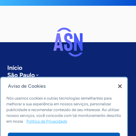
Início
São Paulo
Sobre a ASN
Aviso de Cookies
Últimas notícias
Entre em contato
Nós usamos cookies e outras tecnologias semelhantes para
Editorias
melhorar a sua experiência em nossos serviços, personalizar
publicidade e recomendar conteúdo de seu interesse. Ao utilizar
Economia & Política
nossos serviços, você concorda com tal monitoramento descrito
em nossa
Política de Privacidade
Inovação & Tecnologia
Cultura empreendedora