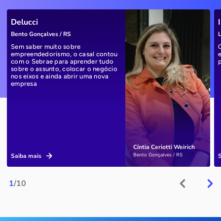
Delucci
Bento Gonçalves / RS
L
Sem saber muito sobre
empreendedorismo, o casal contou
com o Sebrae para aprender tudo
sobre o assunto, colocar o negócio
nos eixos e ainda abrir uma nova
empresa
Cíntia Ceriotti Weirich
Bento Gonçalves / RS
Saiba mais
1
/10