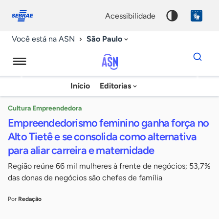
Fale
Acessibilidade
conosco
0
acessibilidade
9
São Paulo
Você está na ASN
Dados
para
busca
Agência
Início
Editorias
Palavra
Sebrae
chave
de
Cultura Empreendedora
Empreendedorismo feminino ganha força no
Notícias
Alto Tietê e se consolida como alternativa
para aliar carreira e maternidade
Região reúne 66 mil mulheres à frente de negócios; 53,7%
das donas de negócios são chefes de família
Por
Redação