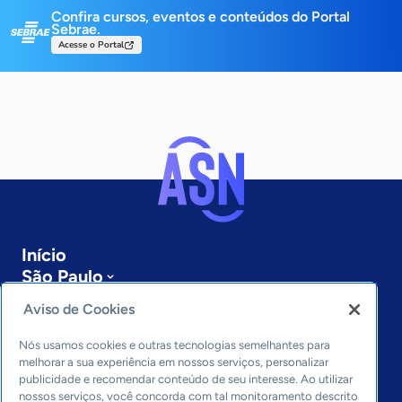
Confira cursos, eventos e conteúdos do Portal
Sebrae.
Acesse o Portal
Início
São Paulo
Sobre a ASN
Aviso de Cookies
Últimas notícias
Entre em contato
Nós usamos cookies e outras tecnologias semelhantes para
Editorias
melhorar a sua experiência em nossos serviços, personalizar
publicidade e recomendar conteúdo de seu interesse. Ao utilizar
Economia & Política
nossos serviços, você concorda com tal monitoramento descrito