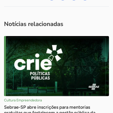
Acesse nossos canais de atendimento
Ficou com alguma dúvida?
.
Se
você é um profissional da imprensa, entre em contato pelo
imprensa@sebrae.com.br
fale com a ASN em cada UF
ou
Notícias relacionadas
Cultura Empreendedora
Sebrae-SP abre inscrições para mentorias
gratuitas que fortalecem a gestão pública da