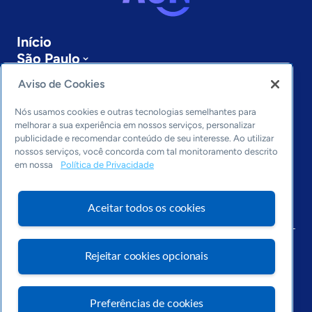
Início
São Paulo
Sobre a ASN
Aviso de Cookies
Últimas notícias
Entre em contato
Nós usamos cookies e outras tecnologias semelhantes para
Editorias
melhorar a sua experiência em nossos serviços, personalizar
publicidade e recomendar conteúdo de seu interesse. Ao utilizar
Economia & Política
nossos serviços, você concorda com tal monitoramento descrito
em nossa
Política de Privacidade
Inovação & Tecnologia
Cultura empreendedora
Dados
Aceitar todos os cookies
Arquivo
Rejeitar cookies opcionais
Preferências de cookies