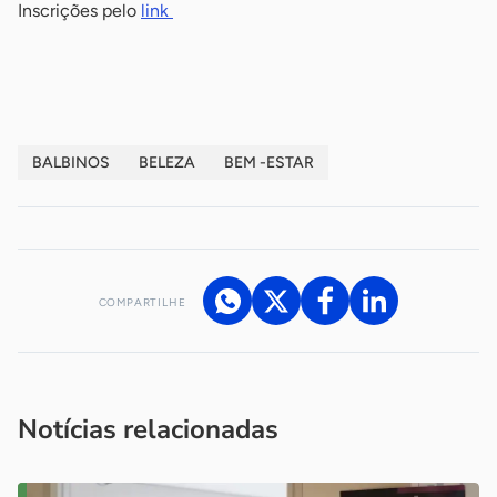
Inscrições pelo
link
-
BALBINOS
BELEZA
BEM -ESTAR
COMPARTILHE
Acesse nossos canais de atendimento
Ficou com alguma dúvida?
.
Se
você é um profissional da imprensa, entre em contato pelo
imprensa@sebrae.com.br
fale com a ASN em cada UF
ou
Notícias relacionadas