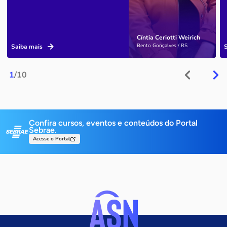
Cíntia Ceriotti Weirich
Bento Gonçalves / RS
Saiba mais
1
/10
Confira cursos, eventos e conteúdos do Portal
Sebrae.
Acesse o Portal