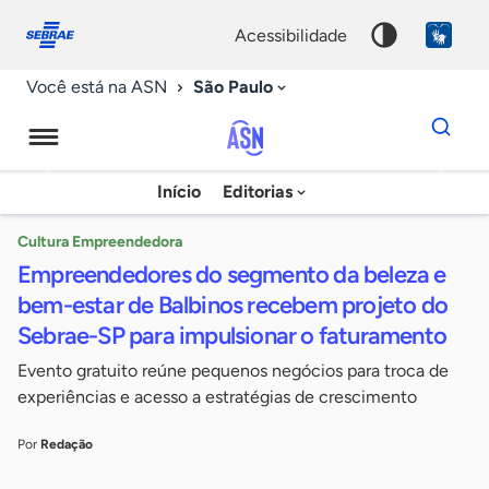
Fale
Acessibilidade
conosco
0
acessibilidade
9
São Paulo
Você está na ASN
Dados
para
busca
Agência
Início
Editorias
Palavra
Sebrae
chave
de
Cultura Empreendedora
Empreendedores do segmento da beleza e
Notícias
bem-estar de Balbinos recebem projeto do
Sebrae-SP para impulsionar o faturamento
Evento gratuito reúne pequenos negócios para troca de
experiências e acesso a estratégias de crescimento
Por
Redação