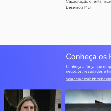
Capacitação orienta micr
Desenrola MEI
Conheça os 
Conheça a força que emp
negócios, realidades e hi
Veja essa e mais histórias 
Delucci
Infoecia Software
Ltda
Bento Gonçalves / RS
Londrina / PR
Sem saber muito sobre