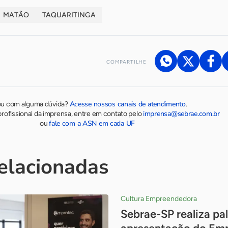
MATÃO
TAQUARITINGA
COMPARTILHE
Acesse nossos canais de atendimento
ou com alguma dúvida?
.
imprensa@sebrae.com.br
rofissional da imprensa, entre em contato pelo
fale com a ASN em cada UF
ou
relacionadas
Cultura Empreendedora
Sebrae-SP realiza pal