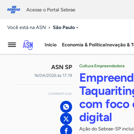
Fale
Acessibilidade
conosco
0
Acesse o Portal Sebrae
9
São Paulo
Você está na ASN
Início
Economia & Política
Inovação & T
Agência
Sebrae
ASN SP
Cultura Empreendedora
de
Empreende
16/04/2026 às 17:19
Notícias
Taquaritin
COMPARTILHE
com foco 
digital
Ação do Sebrae-SP inclui 