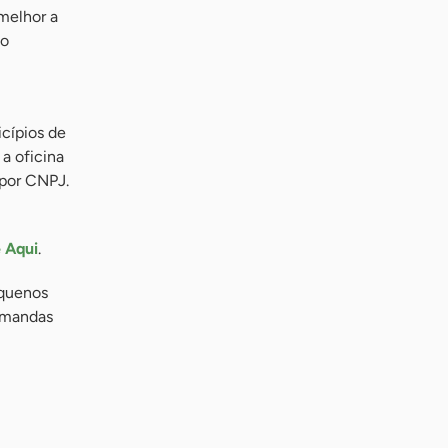
melhor a
do
icípios de
a oficina
 por CNPJ.
 Aqui
.
equenos
demandas