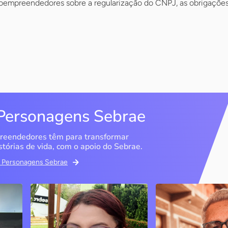
oempreendedores sobre a regularização do CNPJ, as obrigações 
Personagens Sebrae
reendedores têm para transformar
stórias de vida, com o apoio do Sebrae.
em Personagens Sebrae
Memória Ancestral
Espedito Selei
São Luís / MA
Nova Olinda / CE
Ao lado da irmã e com o
Peças criadas pelo