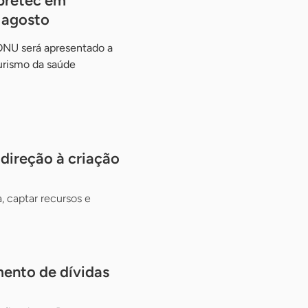
pretec em
e agosto
ONU será apresentado a
urismo da saúde
ireção à criação
, captar recursos e
mento de dívidas