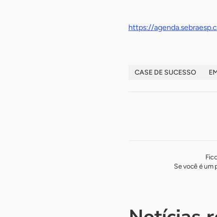
https://agenda.sebraesp.c
CASE DE SUCESSO
E
Fic
Se você é um p
Notícias 