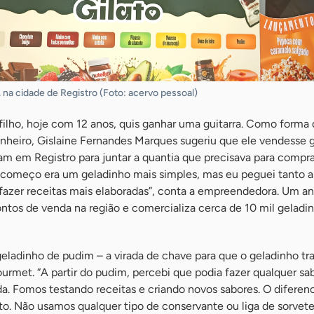
, na cidade de Registro (Foto: acervo pessoal)
lho, hoje com 12 anos, quis ganhar uma guitarra. Como forma 
dinheiro, Gislaine Fernandes Marques sugeriu que ele vendesse 
 em Registro para juntar a quantia que precisava para compra
 começo era um geladinho mais simples, mas eu peguei tanto 
azer receitas mais elaboradas”, conta a empreendedora. Um an
ntos de venda na região e comercializa cerca de 10 mil geladi
geladinho de pudim – a virada de chave para que o geladinho tra
rmet. “A partir do pudim, percebi que podia fazer qualquer sa
. Fomos testando receitas e criando novos sabores. O diferenc
o. Não usamos qualquer tipo de conservante ou liga de sorvete”