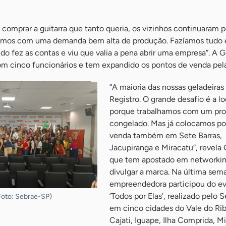
comprar a guitarra que tanto queria, os vizinhos continuaram 
ávamos com uma demanda bem alta de produção. Fazíamos tudo 
do fez as contas e viu que valia a pena abrir uma empresa”. A Gi
om cinco funcionários e tem expandido os pontos de venda pela
“A maioria das nossas geladeiras
Registro. O grande desafio é a lo
porque trabalhamos com um pr
congelado. Mas já colocamos po
venda também em Sete Barras,
Jacupiranga e Miracatu”, revela G
que tem apostado em networkin
divulgar a marca. Na última sema
empreendedora participou do e
‘Todos por Elas’, realizado pelo 
Foto: Sebrae-SP)
em cinco cidades do Vale do Rib
Cajati, Iguape, Ilha Comprida, M