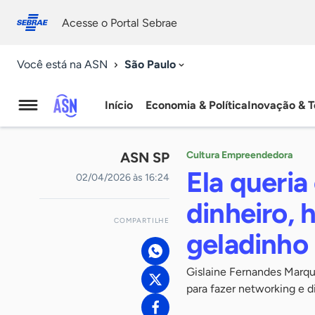
Fale
Acessibilidade
conosco
0
Acesse o Portal Sebrae
9
São Paulo
Você está na ASN
Início
Economia & Política
Inovação & T
Agência
Sebrae
ASN SP
Cultura Empreendedora
de
Ela queria
02/04/2026 às 16:24
Notícias
dinheiro, 
COMPARTILHE
geladinho
Gislaine Fernandes Marque
para fazer networking e d