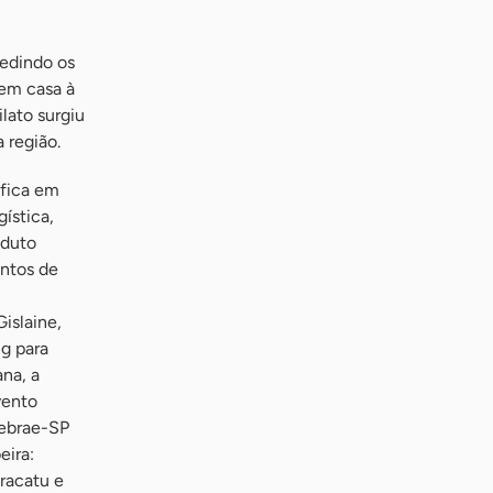
pedindo os
em casa à
lato surgiu
 região.
 fica em
gística,
oduto
ntos de
islaine,
g para
na, a
vento
Sebrae-SP
eira:
iracatu e