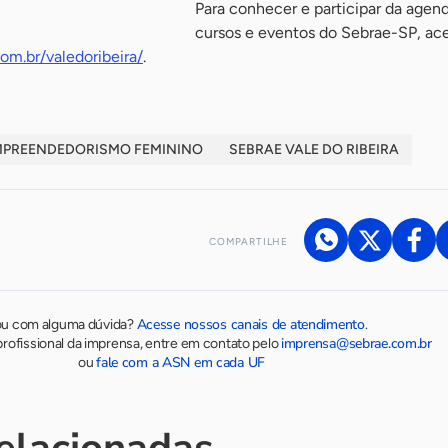
Para conhecer e participar da agen
cursos e eventos do Sebrae-SP, ace
om.br/valedoribeira/
.
MPREENDEDORISMO FEMININO
SEBRAE VALE DO RIBEIRA
COMPARTILHE
Acesse nossos canais de atendimento
ou com alguma dúvida?
.
imprensa@sebrae.com.br
rofissional da imprensa, entre em contato pelo
fale com a ASN em cada UF
ou
relacionadas