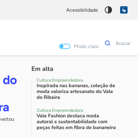
acessibilidade
Dados
Buscar
para
Modo claro
busca
Palavra
chave
Em alta
r do
Cultura Empreendedora
Inspirada nas bananas, coleção de
moda valoriza artesanato do Vale
do Ribeira
ra
Cultura Empreendedora
Vale Fashion destaca moda
oveitou
autoral e sustentabilidade com
peças feitas em fibra de bananeira