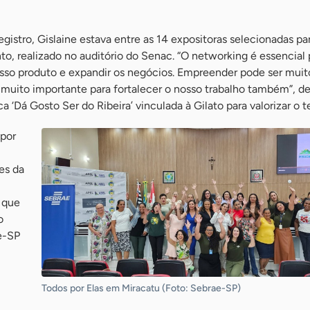
istro, Gislaine estava entre as 14 expositoras selecionadas par
to, realizado no auditório do Senac. “O networking é essencial 
sso produto e expandir os negócios. Empreender pode ser muito 
 muito importante para fortalecer o nosso trabalho também”, d
a ‘Dá Gosto Ser do Ribeira’ vinculada à Gilato para valorizar o te
 por
es da
 que
o
e-SP
Todos por Elas em Miracatu (Foto: Sebrae-SP)