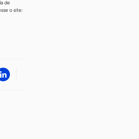
da de
sse o site: