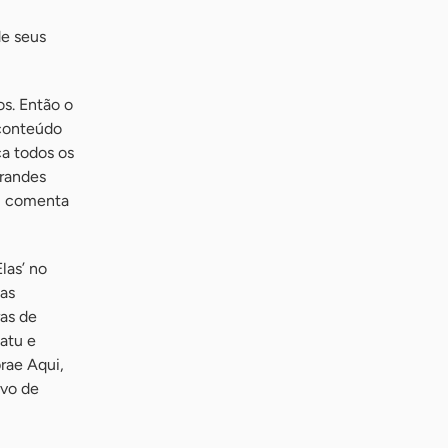
de seus
s. Então o
 conteúdo
ça todos os
grandes
, comenta
las’ no
das
as de
catu e
rae Aqui,
ivo de