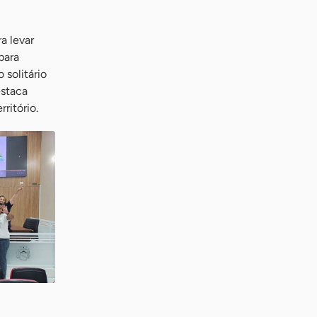
a levar
para
solitário
estaca
rritório.