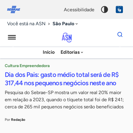
Fale
Acessibilidade
conosco
0
acessibilidade
9
São Paulo
Você está na ASN
Dados
para
busca
Agência
Início
Editorias
Palavra
Sebrae
chave
de
Cultura Empreendedora
Dia dos Pais: gasto médio total será de R$
Notícias
317,44 nos pequenos negócios neste ano
Pesquisa do Sebrae-SP mostra um valor real 20% maior
em relação a 2023, quando o tíquete total foi de R$ 241;
cerca de 265 mil pequenos negócios serão beneficiados
Por
Redação