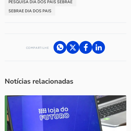
PESQUISA DIA DOS PAIS SEBRAE
SEBRAE DIA DOS PAIS
COMPARTILHE
Acesse nossos canais de atendimento
Ficou com alguma dúvida?
.
Se
você é um profissional da imprensa, entre em contato pelo
imprensa@sebrae.com.br
fale com a ASN em cada UF
ou
Notícias relacionadas