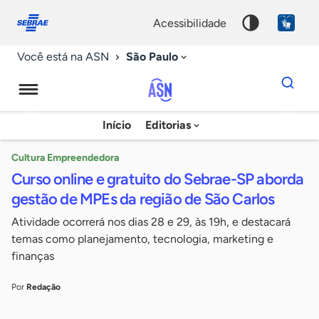
Fale
Acessibilidade
conosco
0
acessibilidade
9
São Paulo
Você está na ASN
Dados
para
busca
Agência
Início
Editorias
Palavra
Sebrae
chave
de
Cultura Empreendedora
Curso online e gratuito do Sebrae-SP aborda
Notícias
gestão de MPEs da região de São Carlos
Atividade ocorrerá nos dias 28 e 29, às 19h, e destacará
temas como planejamento, tecnologia, marketing e
finanças
Por
Redação