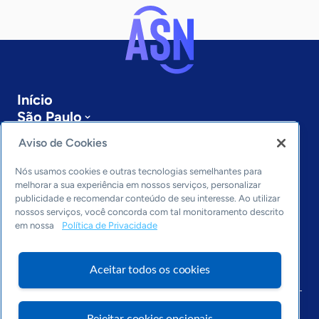
Início
São Paulo
Sobre a ASN
Aviso de Cookies
Últimas notícias
Entre em contato
Nós usamos cookies e outras tecnologias semelhantes para
Editorias
melhorar a sua experiência em nossos serviços, personalizar
publicidade e recomendar conteúdo de seu interesse. Ao utilizar
Economia & Política
nossos serviços, você concorda com tal monitoramento descrito
em nossa
Política de Privacidade
Inovação & Tecnologia
Cultura empreendedora
Dados
Aceitar todos os cookies
Arquivo
Rejeitar cookies opcionais