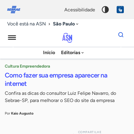
Fale
Acessibilidade
conosco
0
acessibilidade
9
São Paulo
Você está na ASN
Dados
para
busca
Agência
Início
Editorias
Palavra
Sebrae
chave
de
Cultura Empreendedora
Como fazer sua empresa aparecer na
Notícias
internet
Confira as dicas do consultor Luiz Felipe Navarro, do
Sebrae-SP, para melhorar o SEO do site da empresa
Por
Kaio Augusto
COMPARTILHE