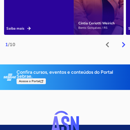
Cíntia Ceriotti Weirich
Bento Gonçalves / RS
Saiba mais
1
/10
Confira cursos, eventos e conteúdos do Portal
Sebrae.
Acesse o Portal