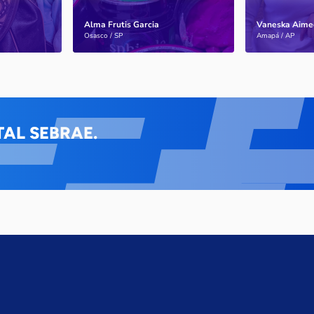
Alma Frutis Garcia
Vaneska Aime
Saiba mais
Saiba mais
Osasco / SP
Amapá / AP
AL SEBRAE.