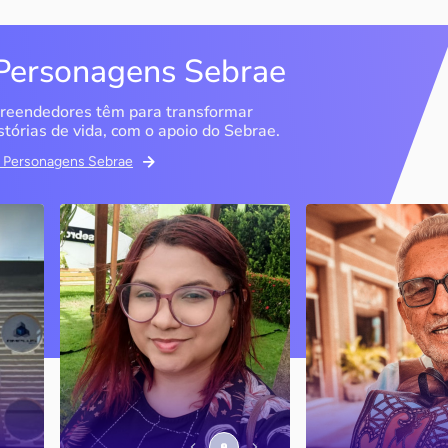
Personagens Sebrae
reendedores têm para transformar
stórias de vida, com o apoio do Sebrae.
em Personagens Sebrae
Memória Ancestral
Espedito Selei
São Luís / MA
Nova Olinda / CE
Ao lado da irmã e com o
Peças criadas pelo
apoio do Sebrae, a Memória
cearense já foram
Ancestral utiliza inteligência
apresentadas em fi
artificial com o objetivo de
novelas, desfiles d
 o
melhorar a qualidade de vida
até em exposições
de pessoas com a doença
internacionais