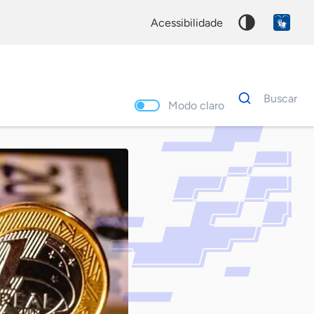
acessibilidade
Dados
Buscar
para
Modo claro
busca
Palavra
chave