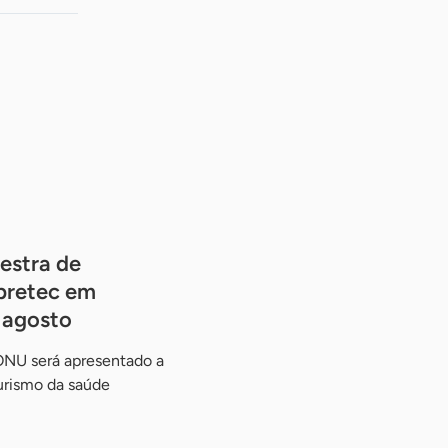
estra de
pretec em
e agosto
ONU será apresentado a
urismo da saúde