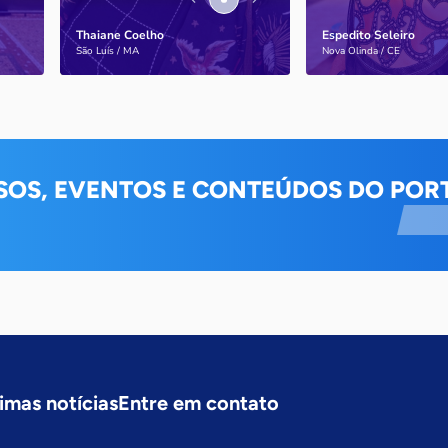
Thaiane Coelho
Espedito Seleiro
Saiba mais
Saiba mais
São Luís / MA
Nova Olinda / CE
SOS, EVENTOS E CONTEÚDOS DO PORT
imas notícias
Entre em contato