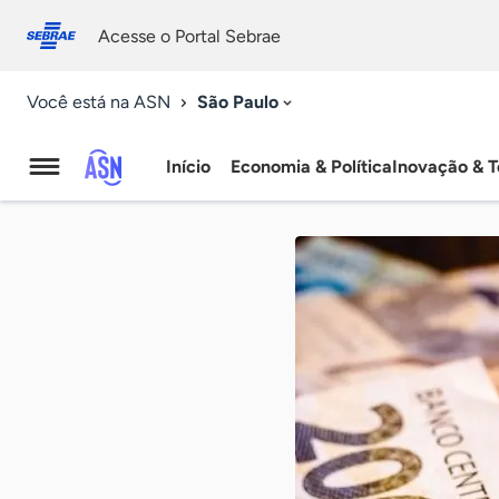
Fale
Acessibilidade
conosco
0
Acesse o Portal Sebrae
9
São Paulo
Você está na ASN
Início
Economia & Política
Inovação & T
Agência
Sebrae
de
Notícias