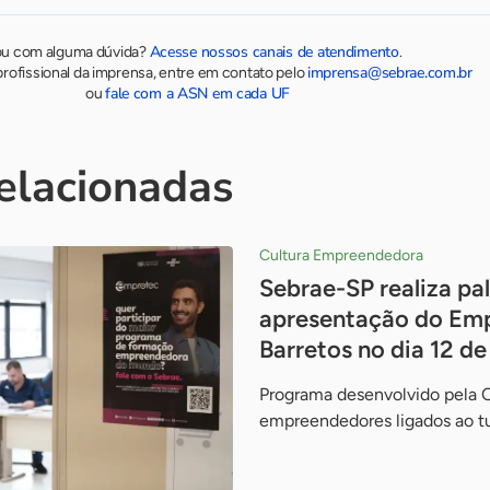
Acesse nossos canais de atendimento
ou com alguma dúvida?
.
imprensa@sebrae.com.br
rofissional da imprensa, entre em contato pelo
fale com a ASN em cada UF
ou
relacionadas
Cultura Empreendedora
Sebrae-SP realiza pal
apresentação do Em
Barretos no dia 12 d
Programa desenvolvido pela 
empreendedores ligados ao t