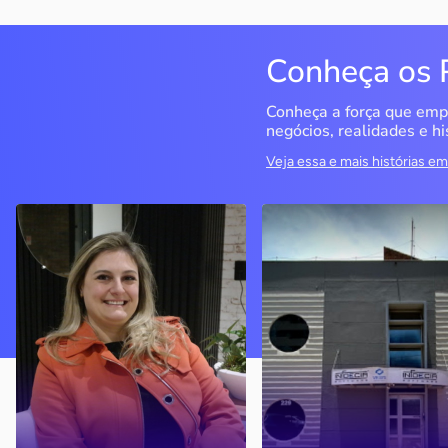
Conheça os 
Conheça a força que emp
negócios, realidades e hi
Veja essa e mais histórias 
Delucci
Infoecia Software
Ltda
Bento Gonçalves / RS
Londrina / PR
Sem saber muito sobre
empreendedorismo, o casal
Com mais de 20 anos de
contou com o Sebrae para
mercado, o empresário
aprender tudo sobre o
contou com o Sebrae para
assunto, colocar o negócio
crescimento do negócio
nos eixos e ainda abrir uma
nova empresa