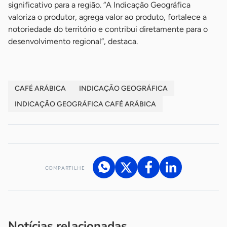
significativo para a região. “A Indicação Geográfica
valoriza o produtor, agrega valor ao produto, fortalece a
notoriedade do território e contribui diretamente para o
desenvolvimento regional”, destaca.
CAFÉ ARÁBICA
INDICAÇÃO GEOGRÁFICA
INDICAÇÃO GEOGRÁFICA CAFÉ ARÁBICA
COMPARTILHE
Acesse nossos canais de atendimento
Ficou com alguma dúvida?
.
Se
você é um profissional da imprensa, entre em contato pelo
imprensa@sebrae.com.br
fale com a ASN em cada UF
ou
Notícias relacionadas