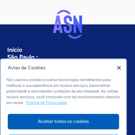
Início
São Paulo
Sobre a ASN
Aviso de Cookies
Últimas notícias
Entre em contato
Nós usamos cookies e outras tecnologias semelhantes para
Editorias
melhorar a sua experiência em nossos serviços, personalizar
publicidade e recomendar conteúdo de seu interesse. Ao utilizar
Economia & Política
nossos serviços, você concorda com tal monitoramento descrito
em nossa
Política de Privacidade
Inovação & Tecnologia
Cultura empreendedora
Dados
Aceitar todos os cookies
Arquivo