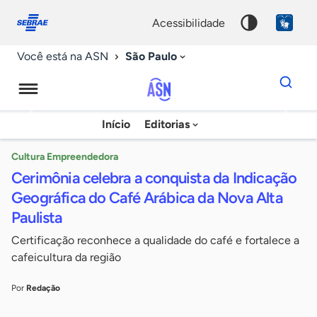
Fale
Acessibilidade
conosco
0
acessibilidade
9
São Paulo
Você está na ASN
Dados
para
busca
Agência
Início
Editorias
Palavra
Sebrae
chave
de
Cultura Empreendedora
Cerimônia celebra a conquista da Indicação
Notícias
Geográfica do Café Arábica da Nova Alta
Paulista
Certificação reconhece a qualidade do café e fortalece a
cafeicultura da região
Por
Redação