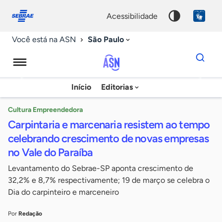
Fale
Acessibilidade
conosco
0
acessibilidade
9
São Paulo
Você está na ASN
Dados
para
busca
Agência
Início
Editorias
Palavra
Sebrae
chave
de
Cultura Empreendedora
Carpintaria e marcenaria resistem ao tempo
Notícias
celebrando crescimento de novas empresas
no Vale do Paraíba
Levantamento do Sebrae-SP aponta crescimento de
32,2% e 8,7% respectivamente; 19 de março se celebra o
Dia do carpinteiro e marceneiro
Por
Redação