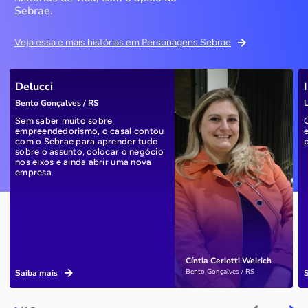
Sebrae.
Veja essa e mais histórias em Personagens Sebrae
Delucci
Bento Gonçalves / RS
L
Sem saber muito sobre
empreendedorismo, o casal contou
com o Sebrae para aprender tudo
sobre o assunto, colocar o negócio
nos eixos e ainda abrir uma nova
empresa
Cíntia Ceriotti Weirich
Bento Gonçalves / RS
Saiba mais