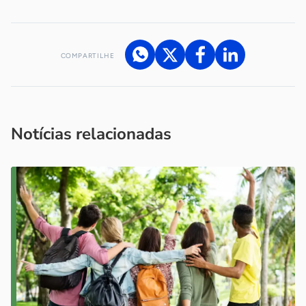
COMPARTILHE
Acesse nossos canais de atendimento
Ficou com alguma dúvida?
.
Se
você é um profissional da imprensa, entre em contato pelo
imprensa@sebrae.com.br
fale com a ASN em cada UF
ou
Notícias relacionadas