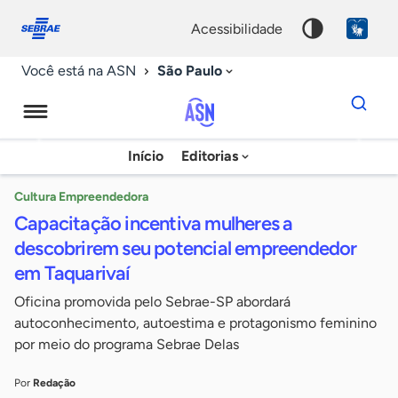
Fale
Acessibilidade
conosco
0
acessibilidade
9
São Paulo
Você está na ASN
Dados
para
busca
Agência
Início
Editorias
Palavra
Sebrae
chave
de
Cultura Empreendedora
Capacitação incentiva mulheres a
Notícias
descobrirem seu potencial empreendedor
em Taquarivaí
Oficina promovida pelo Sebrae-SP abordará
autoconhecimento, autoestima e protagonismo feminino
por meio do programa Sebrae Delas
Por
Redação