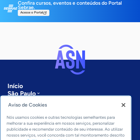
Confira cursos, eventos e conteúdos do Portal
Sebrae.
Acesse o Portal
Início
São Paulo
Sobre a ASN
Aviso de Cookies
Últimas notícias
Entre em contato
Nós usamos cookies e outras tecnologias semelhantes para
Editorias
melhorar a sua experiência em nossos serviços, personalizar
publicidade e recomendar conteúdo de seu interesse. Ao utilizar
Economia & Política
nossos serviços, você concorda com tal monitoramento descrito