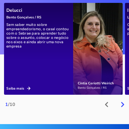
Delucci
Bento Gonçalves / RS
L
Sem saber muito sobre
empreendedorismo, o casal contou
com o Sebrae para aprender tudo
sobre o assunto, colocar o negócio
nos eixos e ainda abrir uma nova
empresa
Cíntia Ceriotti Weirich
Bento Gonçalves / RS
Saiba mais
1
/10