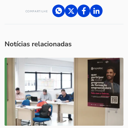
COMPARTILHE
Acesse nossos canais de atendimento
Ficou com alguma dúvida?
.
Se
você é um profissional da imprensa, entre em contato pelo
imprensa@sebrae.com.br
fale com a ASN em cada UF
ou
Notícias relacionadas