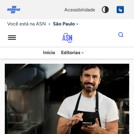
Fale
Acessibilidade
conosco
0
acessibilidade
9
São Paulo
Você está na ASN
Dados
para
busca
Agência
Início
Editorias
Palavra
Sebrae
chave
de
Notícias