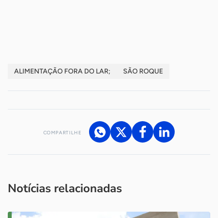
-
-
ALIMENTAÇÃO FORA DO LAR;
SÃO ROQUE
COMPARTILHE
Acesse nossos canais de atendimento
Ficou com alguma dúvida?
.
Se
você é um profissional da imprensa, entre em contato pelo
imprensa@sebrae.com.br
fale com a ASN em cada UF
ou
Notícias relacionadas