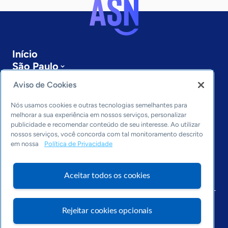
Início
São Paulo
Sobre a ASN
Aviso de Cookies
Últimas notícias
Entre em contato
Nós usamos cookies e outras tecnologias semelhantes para
Editorias
melhorar a sua experiência em nossos serviços, personalizar
publicidade e recomendar conteúdo de seu interesse. Ao utilizar
Economia & Política
nossos serviços, você concorda com tal monitoramento descrito
em nossa
Política de Privacidade
Inovação & Tecnologia
Cultura empreendedora
Dados
Aceitar todos os cookies
Arquivo
Rejeitar cookies opcionais