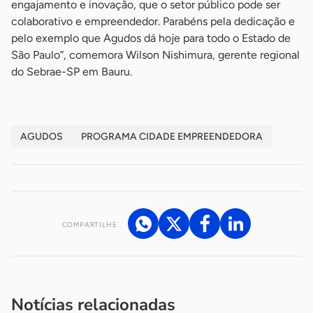
engajamento e inovação, que o setor público pode ser
colaborativo e empreendedor. Parabéns pela dedicação e
pelo exemplo que Agudos dá hoje para todo o Estado de
São Paulo”, comemora Wilson Nishimura, gerente regional
do Sebrae-SP em Bauru.
AGUDOS
PROGRAMA CIDADE EMPREENDEDORA
COMPARTILHE
Acesse nossos canais de atendimento
Ficou com alguma dúvida?
.
Se
você é um profissional da imprensa, entre em contato pelo
imprensa@sebrae.com.br
fale com a ASN em cada UF
ou
Notícias relacionadas