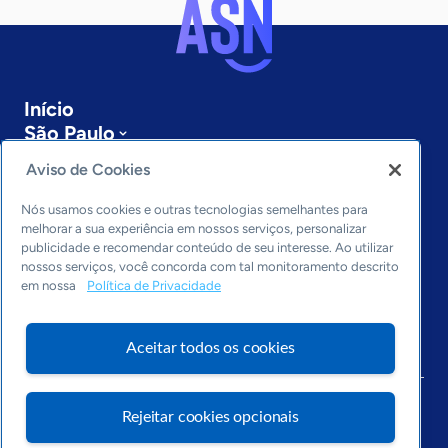
Início
São Paulo
Sobre a ASN
Aviso de Cookies
Últimas notícias
Entre em contato
Nós usamos cookies e outras tecnologias semelhantes para
Editorias
melhorar a sua experiência em nossos serviços, personalizar
publicidade e recomendar conteúdo de seu interesse. Ao utilizar
Economia & Política
nossos serviços, você concorda com tal monitoramento descrito
em nossa
Política de Privacidade
Inovação & Tecnologia
Cultura empreendedora
Dados
Aceitar todos os cookies
Arquivo
Rejeitar cookies opcionais