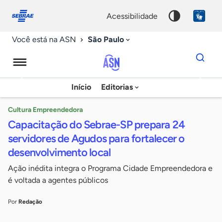
Fale
Acessibilidade
conosco
0
acessibilidade
9
São Paulo
Você está na ASN
Dados
para
busca
Agência
Início
Editorias
Palavra
Sebrae
chave
de
Cultura Empreendedora
Capacitação do Sebrae-SP prepara 24
Notícias
servidores de Agudos para fortalecer o
desenvolvimento local
Ação inédita integra o Programa Cidade Empreendedora e
é voltada a agentes públicos
Por
Redação