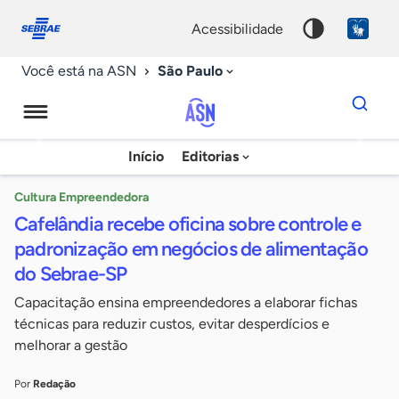
Fale
Acessibilidade
conosco
0
acessibilidade
9
São Paulo
Você está na ASN
Dados
para
busca
Agência
Início
Editorias
Palavra
Sebrae
chave
de
Cultura Empreendedora
Cafelândia recebe oficina sobre controle e
Notícias
padronização em negócios de alimentação
do Sebrae-SP
Capacitação ensina empreendedores a elaborar fichas
técnicas para reduzir custos, evitar desperdícios e
melhorar a gestão
Por
Redação