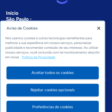
Início
São Paulo
Sobre a ASN
Aviso de Cookies
Últimas notícias
Entre em contato
Nós usamos cookies e outras tecnologias semelhantes para
Editorias
melhorar a sua experiência em nossos serviços, personalizar
publicidade e recomendar conteúdo de seu interesse. Ao utilizar
Economia & Política
nossos serviços, você concorda com tal monitoramento descrito
em nossa
Política de Privacidade
Inovação & Tecnologia
Cultura empreendedora
Dados
Aceitar todos os cookies
Arquivo
Rejeitar cookies opcionais
Preferências de cookies
Visite o Portal Sebrae