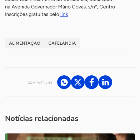
na Avenida Governador Mário Covas, s/nº, Centro
Inscrições gratuitas pelo
link
ALIMENTAÇÃO
CAFELÂNDIA
COMPARTILHE
Acesse nossos canais de atendimento
Ficou com alguma dúvida?
.
Se
você é um profissional da imprensa, entre em contato pelo
imprensa@sebrae.com.br
fale com a ASN em cada UF
ou
Notícias relacionadas