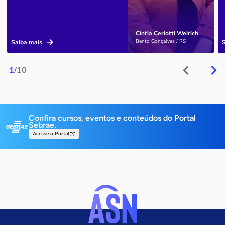
Cíntia Ceriotti Weirich
Bento Gonçalves / RS
Saiba mais
1
/10
Confira cursos, eventos e conteúdos do Portal
Sebrae.
Acesse o Portal