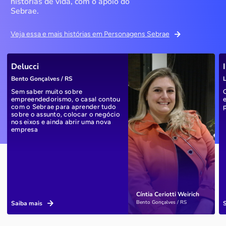
histórias de vida, com o apoio do
Sebrae.
Veja essa e mais histórias em Personagens Sebrae
Delucci
Bento Gonçalves / RS
L
Sem saber muito sobre
empreendedorismo, o casal contou
com o Sebrae para aprender tudo
sobre o assunto, colocar o negócio
nos eixos e ainda abrir uma nova
empresa
Cíntia Ceriotti Weirich
Bento Gonçalves / RS
Saiba mais