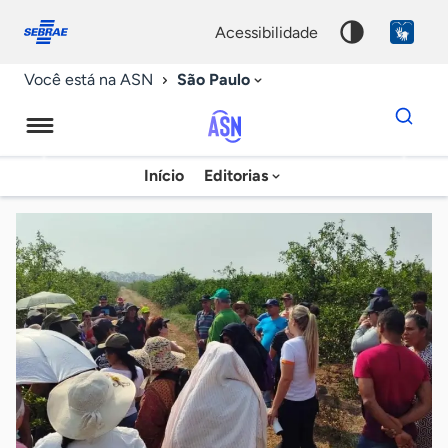
Fale
Acessibilidade
conosco
0
acessibilidade
9
São Paulo
Você está na ASN
Dados
para
busca
Agência
Início
Editorias
Palavra
Sebrae
chave
de
Notícias