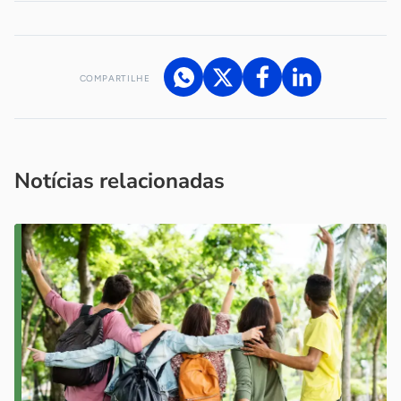
COMPARTILHE
Acesse nossos canais de atendimento
Ficou com alguma dúvida?
.
Se
você é um profissional da imprensa, entre em contato pelo
imprensa@sebrae.com.br
fale com a ASN em cada UF
ou
Notícias relacionadas