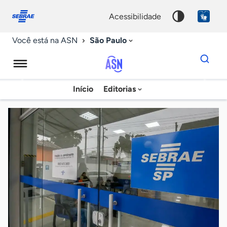
Fale
Acessibilidade
conosco
0
acessibilidade
9
São Paulo
Você está na ASN
Dados
para
busca
Agência
Início
Editorias
Palavra
Sebrae
chave
de
Notícias