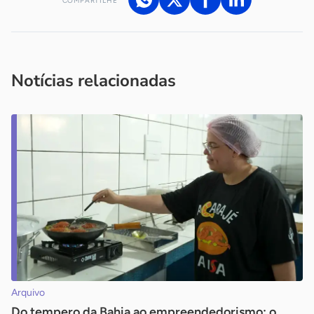
COMPARTILHE
Acesse nossos canais de atendimento
Ficou com alguma dúvida?
.
Se
você é um profissional da imprensa, entre em contato pelo
imprensa@sebrae.com.br
fale com a ASN em cada UF
ou
Notícias relacionadas
Arquivo
Do tempero da Bahia ao empreendedorismo: o