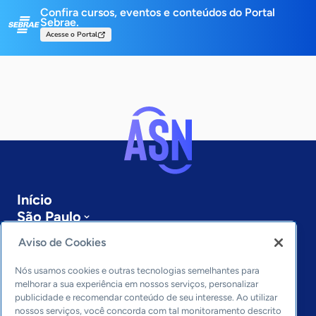
Confira cursos, eventos e conteúdos do Portal
Sebrae.
Acesse o Portal
Início
São Paulo
Sobre a ASN
Aviso de Cookies
Últimas notícias
Entre em contato
Nós usamos cookies e outras tecnologias semelhantes para
Editorias
melhorar a sua experiência em nossos serviços, personalizar
publicidade e recomendar conteúdo de seu interesse. Ao utilizar
Economia & Política
nossos serviços, você concorda com tal monitoramento descrito