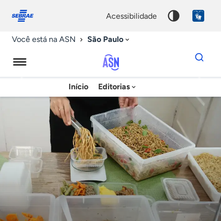
Fale
Acessibilidade
conosco
0
acessibilidade
9
São Paulo
Você está na ASN
Dados
para
busca
Agência
Início
Editorias
Palavra
Sebrae
chave
de
Notícias