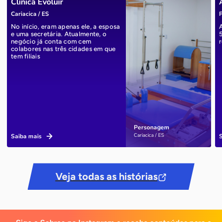
Clínica Evoluir
Cariacica / ES
P
No início, eram apenas ele, a esposa
e uma secretária. Atualmente, o
negócio já conta com cem
r
colabores nas três cidades em que
tem filiais
Personagem
Cariacica / ES
Saiba mais
Veja todas as histórias