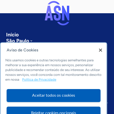
Início
São Paulo
Sobre a ASN
Aviso de Cookies
Últimas notícias
Entre em contato
Nós usamos cookies e outras tecnologias semelhantes para
Editorias
melhorar a sua experiência em nossos serviços, personalizar
publicidade e recomendar conteúdo de seu interesse. Ao utilizar
Economia & Política
nossos serviços, você concorda com tal monitoramento descrito
em nossa
Política de Privacidade
Inovação & Tecnologia
Cultura empreendedora
Dados
Aceitar todos os cookies
Arquivo
Rejeitar cookies opcionais